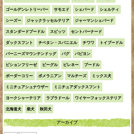
ゴールデンレトリーバー
サモエド
シェパード
シェルティ
シーズー
ジャックラッセルテリア
ジャーマンシェパード
スタンダードプードル
スピッツ
セントバーナード
ダックスフント
チベタン・スパニエル
チワワ
トイプードル
バーニーズマウンテンドッグ
パグ
パピヨン
ビションフリーゼ
ビーグル
ピレネー
プードル
ボーダーコリー
ポメラニアン
マルチーズ
ミックス犬
ミニチュアシュナウザー
ミニチュアダックスフント
ヨークシャーテリア
ラブラドール
ワイヤーフォックステリア
北海道犬
柴犬
秋田犬
アーカイブ