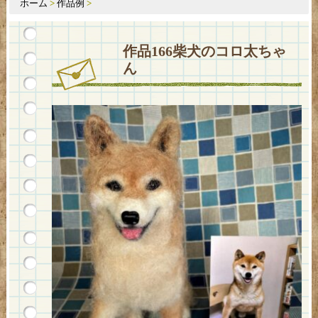
ホーム
>
作品例
>
作品166柴犬のコロ太ちゃ
ん