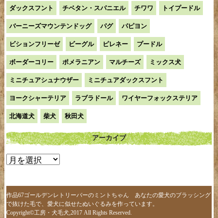
ダックスフント
チベタン・スパニエル
チワワ
トイプードル
バーニーズマウンテンドッグ
パグ
パピヨン
ビションフリーゼ
ビーグル
ピレネー
プードル
ボーダーコリー
ポメラニアン
マルチーズ
ミックス犬
ミニチュアシュナウザー
ミニチュアダックスフント
ヨークシャーテリア
ラブラドール
ワイヤーフォックステリア
北海道犬
柴犬
秋田犬
アーカイブ
ア
ー
カ
イ
作品67ゴールデンレトリーバーのミントちゃん あなたの愛犬のブラッシング
で抜けた毛で、愛犬に似せたぬいぐるみを作っています。
ブ
Copyright©工房・犬毛犬,2017 All Rights Reserved.