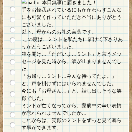
本日無事に届きました！
手をお怪我されているにもかかわらずこんな
にも可愛く作っていただき本当にありがとう
ございました。
以下、母からのお礼の言葉です。
この度は、ミントを私たちに届けて下さりあ
りがとうございました。
箱を開け…「ただいま…ミント」と言うメッ
セージを見た時から、涙が止まりませんでし
た。
「お帰り…ミント…みんな待ってたよ。」
と、声を掛けずにはいられませんでした。
今にも「お母さん…」と、話し出しそうな笑
顔でした。
ミントが亡くなってから、闘病中の辛い表情
が忘れられませんでしたが…
これからは、笑顔のミントをずっと見て暮ら
す事ができます。