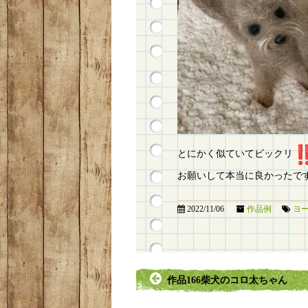
とにかく似ていてビックリ
お願いして本当に良かったで
2022/11/06
作品例
ヨ
作品166柴犬のコロ太ちゃん