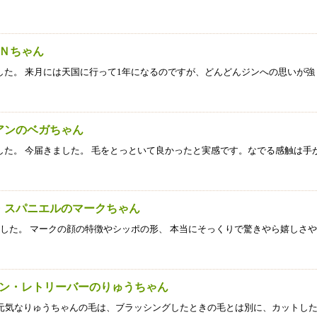
ＩＮちゃん
た。 来月には天国に行って1年になるのですが、どんどんジンへの思いが強
ニアンのベガちゃん
た。 今届きました。 毛をとっといて良かったと実感です。なでる感触は手
ン・スパニエルのマークちゃん
した。 マークの顔の特徴やシッポの形、 本当にそっくりで驚きやら嬉しさ
ン・レトリーバーのりゅうちゃん
元気なりゅうちゃんの毛は、ブラッシングしたときの毛とは別に、カットし