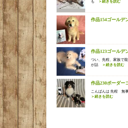
も
＞続きを読む
作品154ゴール
作品123ゴール
つい、先程、家族で龍
が詰
＞続きを読む
作品230ボーダ
こんばんは 先程 無
＞続きを読む