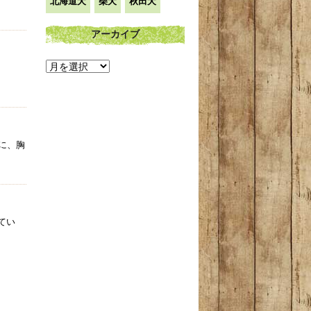
北海道犬
柴犬
秋田犬
アーカイブ
ア
ー
カ
イ
に、胸
ブ
てい