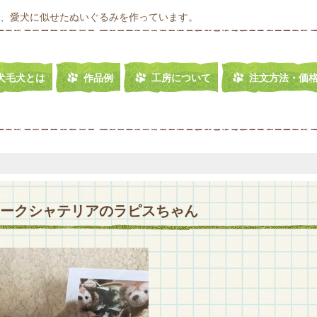
、愛犬に似せたぬいぐるみを作っています。
犬毛犬とは
作品例
工房について
注文方法・価
7ヨークシャテリアのラピスちゃん