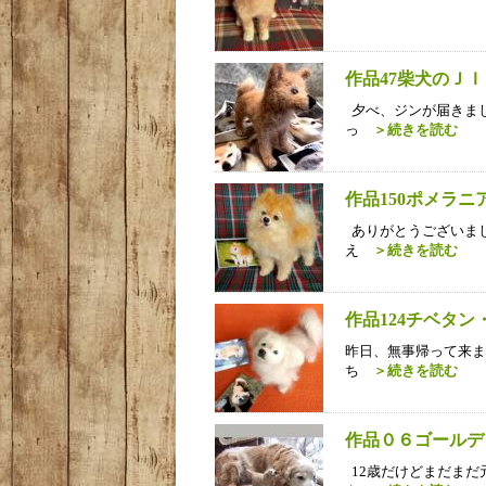
作品47柴犬のＪ
夕べ、ジンが届きまし
っ
＞続きを読む
作品150ポメラ
ありがとうございまし
え
＞続きを読む
作品124チベタ
昨日、無事帰って来ま
ち
＞続きを読む
作品０６ゴールデ
12歳だけどまだまだ