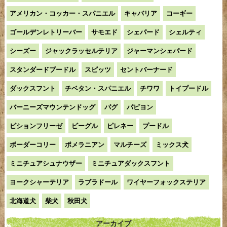
アメリカン・コッカー・スパニエル
キャバリア
コーギー
ゴールデンレトリーバー
サモエド
シェパード
シェルティ
シーズー
ジャックラッセルテリア
ジャーマンシェパード
スタンダードプードル
スピッツ
セントバーナード
ダックスフント
チベタン・スパニエル
チワワ
トイプードル
バーニーズマウンテンドッグ
パグ
パピヨン
ビションフリーゼ
ビーグル
ピレネー
プードル
ボーダーコリー
ポメラニアン
マルチーズ
ミックス犬
ミニチュアシュナウザー
ミニチュアダックスフント
ヨークシャーテリア
ラブラドール
ワイヤーフォックステリア
北海道犬
柴犬
秋田犬
アーカイブ