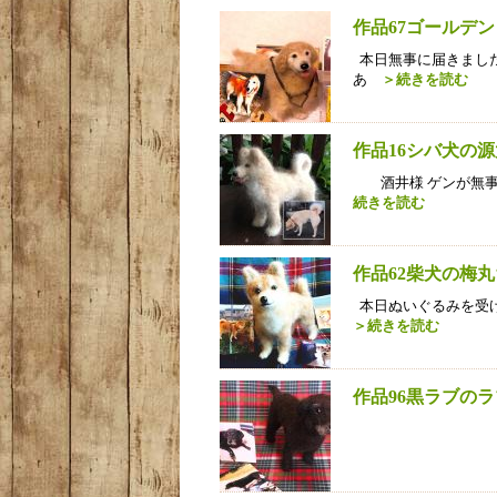
作品67ゴールデ
本日無事に届きました
あ
＞続きを読む
作品16シバ犬の
酒井様 ゲンが無事
続きを読む
作品62柴犬の梅
本日ぬいぐるみを受け
＞続きを読む
作品96黒ラブの