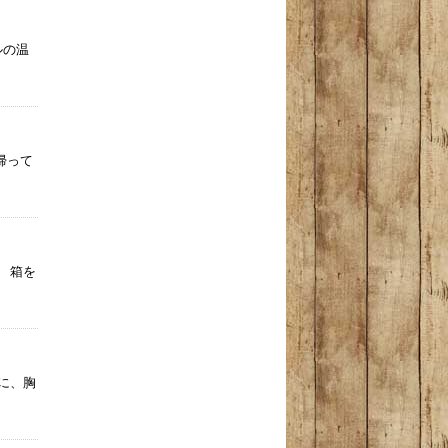
ルの温
帰って
 箱を
に、胸