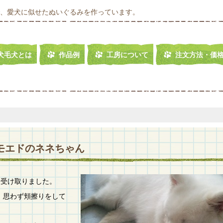
、愛犬に似せたぬいぐるみを作っています。
犬毛犬とは
作品例
工房について
注文方法・価
サモエドのネネちゃん
身を受け取りました。
、思わず頬擦りをして