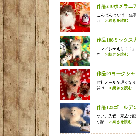
作品210ポメラ
こんばんは いま、無
も
＞続きを読む
作品188ミック
「マメおかえり！！」
き
＞続きを読む
作品95ヨークシ
お礼メールが遅くなり
開け
＞続きを読む
作品123ゴール
つい、先程、家族で龍
が詰
＞続きを読む