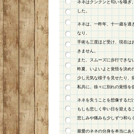
ネネはクンクンと匂いを嗅ぎ
した。
ネネは、一昨年、十一歳を過
なり、
手術も三度ほど受け、現在は
きません。
また、スムーズに歩行できな
昨夏、いよいよと覚悟を決め
少し元気な様子を見せたり、
私共に、徐々に別れの覚悟を
ネネを失うことを想像するだ
もしも悲しく辛い日を迎える
悲しみや痛みも少しずつ和ら
最愛のネネの分身を本当にあ