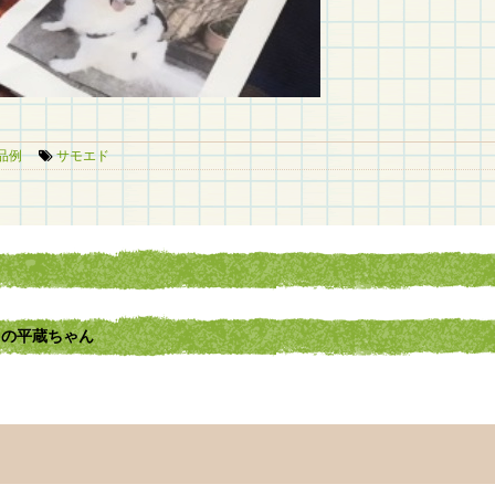
品例
サモエド
トの平蔵ちゃん