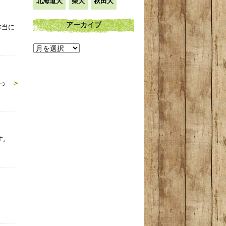
北海道犬
柴犬
秋田犬
アーカイブ
本当に
ア
ー
カ
っ
＞
イ
ブ
す。