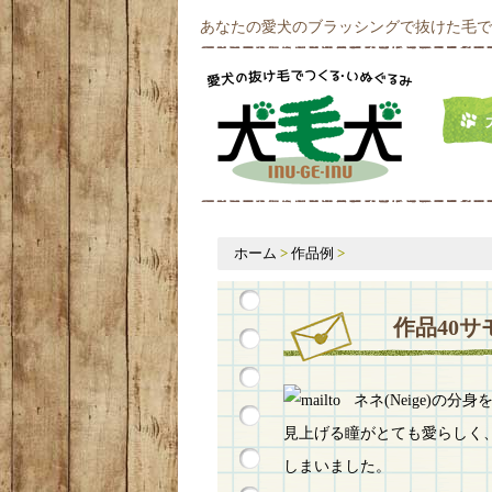
あなたの愛犬のブラッシングで抜けた毛で
ホーム
>
作品例
>
作品40
ネネ(Neige)の分
見上げる瞳がとても愛らしく
しまいました。