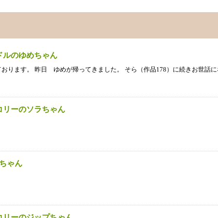
ードルのゆめちゃん
ております。 昨日 ゆめが帰ってきました。 そら（作品178）に続きお世話に
ーコリーのソラちゃん
きちゃん
ーコリーのジップちゃん