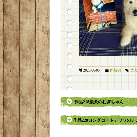
2025/06/05
作品例
柴
作品218柴犬のむぎちゃん
作品220ロングコートチワワの