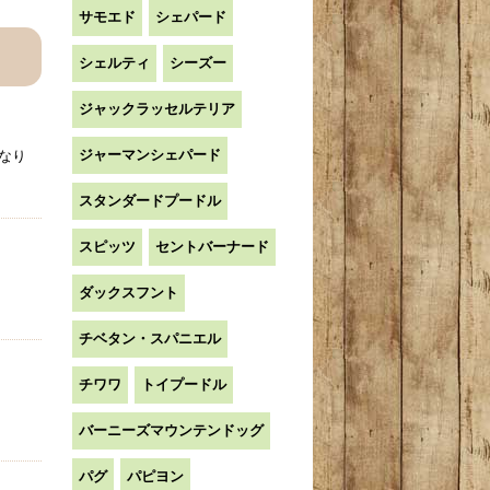
サモエド
シェパード
シェルティ
シーズー
ジャックラッセルテリア
ジャーマンシェパード
なり
スタンダードプードル
スピッツ
セントバーナード
ダックスフント
チベタン・スパニエル
チワワ
トイプードル
バーニーズマウンテンドッグ
パグ
パピヨン