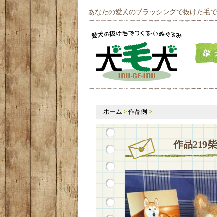
あなたの愛犬のブラッシングで抜けた毛で
ホーム
>
作品例
>
作品219