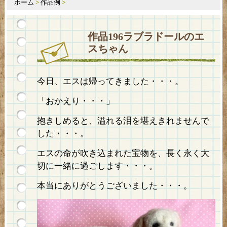
ホーム
>
作品例
>
作品196ラブラドールのエ
スちゃん
今日、エスは帰ってきました・・・。
「おかえり・・・」
抱きしめ
ると、溢れる泪を堪えきれませんで
した・・・。
エスの命が吹き込まれた宝物を、長く永く大
切に一緒に過ごします
・・・。
本当にありがとうございました・・・。