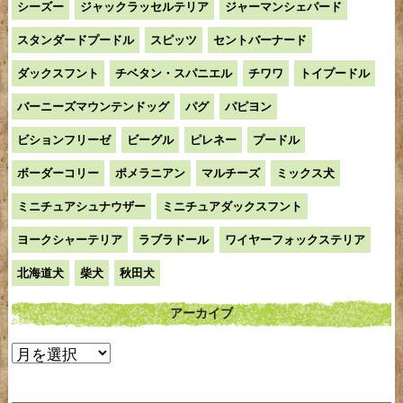
シーズー
ジャックラッセルテリア
ジャーマンシェパード
スタンダードプードル
スピッツ
セントバーナード
ダックスフント
チベタン・スパニエル
チワワ
トイプードル
バーニーズマウンテンドッグ
パグ
パピヨン
ビションフリーゼ
ビーグル
ピレネー
プードル
ボーダーコリー
ポメラニアン
マルチーズ
ミックス犬
ミニチュアシュナウザー
ミニチュアダックスフント
ヨークシャーテリア
ラブラドール
ワイヤーフォックステリア
北海道犬
柴犬
秋田犬
アーカイブ
ア
ー
カ