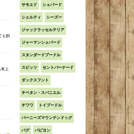
サモエド
シェパード
シェルティ
シーズー
ジャックラッセルテリア
ても飼
ジャーマンシェパード
スタンダードプードル
スピッツ
セントバーナード
出来上
ダックスフント
チベタン・スパニエル
チワワ
トイプードル
バーニーズマウンテンドッグ
パグ
パピヨン