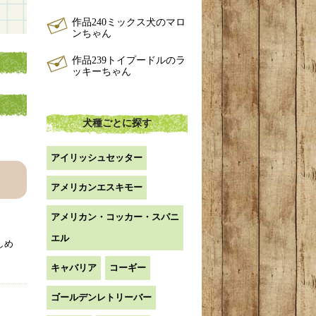
作品240ミックス犬のマロ
ンちゃん
作品239トイプードルのラ
ッキーちゃん
犬種ごとに探す
アイリッシュセッター
アメリカンエスキモー
アメリカン・コッカー・スパニ
エル
しめ
キャバリア
コーギー
ゴールデンレトリーバー