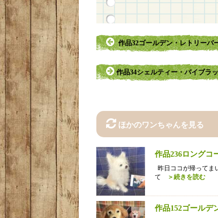
作品32ゴールデン・レトリーバ
作品34シェルティー・バイブラ
ほかのワンちゃんを見る
作品236ロング
昨日ココが帰ってまい
て
＞続きを読む
作品152ゴール