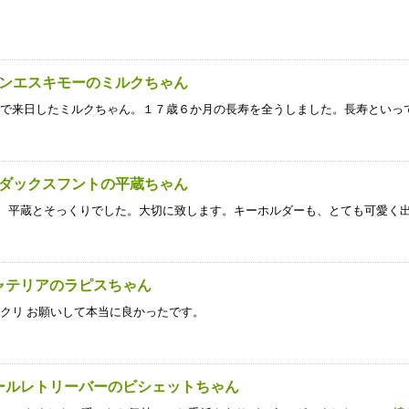
ンエスキモーのミルクちゃん
で来日したミルクちゃん。１７歳６か月の長寿を全うしました。長寿といっ
アダックスフントの平蔵ちゃん
 平蔵とそっくりでした。大切に致します。キーホルダーも、とても可愛く
シャテリアのラピスちゃん
クリ お願いして本当に良かったです。
ドールレトリーバーのビシェットちゃん