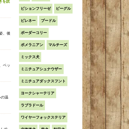
きを読
ビションフリーゼ
ビーグル
ピレネー
プードル
ボーダーコリー
姿、後
ポメラニアン
マルチーズ
ミックス犬
、ベッ
ミニチュアシュナウザー
ミニチュアダックスフント
ヨークシャーテリア
ルの温
ラブラドール
ワイヤーフォックステリア