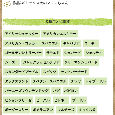
作品240ミックス犬のマロンちゃん
犬種ごとに探す
アイリッシュセッター
アメリカンエスキモー
アメリカン・コッカー・スパニエル
キャバリア
コーギー
ゴールデンレトリーバー
サモエド
シェパード
シェルティ
シーズー
ジャックラッセルテリア
ジャーマンシェパード
スタンダードプードル
スピッツ
セントバーナード
ダックスフント
チベタン・スパニエル
チワワ
トイプードル
バーニーズマウンテンドッグ
パグ
パピヨン
ビションフリーゼ
ビーグル
ピレネー
プードル
ボーダーコリー
ポメラニアン
マルチーズ
ミックス犬