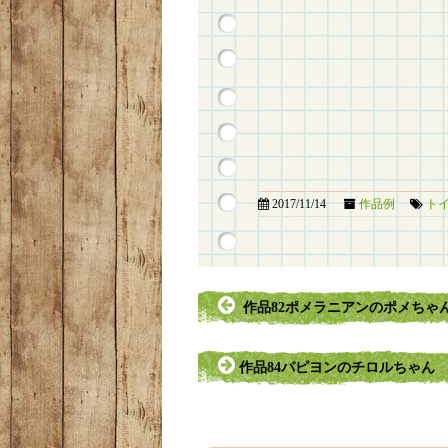
2017/11/14
作品例
ト
作品82ポメラニアンのポメちゃ
作品84パピヨンのチロルちゃん