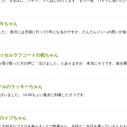
くり。犬毛犬に、パティ。って話しかけてます。もう一度、パティに会いたい
ＩＮちゃん
た。 来月には天国に行って1年になるのですが、どんどんジンへの思いが強
ラッセルラフコートの祝ちゃん
を受け取った方の声に「泣けました」とありますが、本当にそうです。箱を開
ードルのラッキーちゃん
ざいました。 14:00ちょい過ぎに到着したそうです。
ズのイブちゃん
大好きなブドウを食べました??昨夜から、今頃どこ今日を通っているんだろ