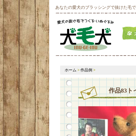
あなたの愛犬のブラッシングで抜けた毛で
ホーム
>
作品例
>
作品83