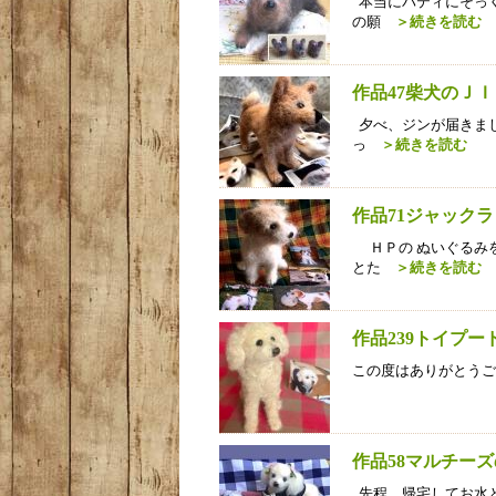
本当にパティにそっ
の願
＞続きを読む
作品47柴犬のＪ
夕べ、ジンが届きまし
っ
＞続きを読む
作品71ジャック
ＨＰの ぬいぐるみ
とた
＞続きを読む
作品239トイプ
この度はありがとうご
作品58マルチー
先程、帰宅してお水と