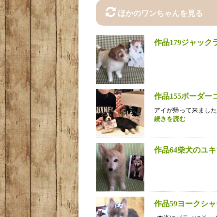
ほかのワンちゃんを見る
作品179ジャッ
作品155ボーダ
アイが帰って来ました
続きを読む
作品64柴犬のユ
作品59ヨークシ