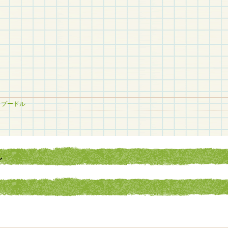
イプードル
ん