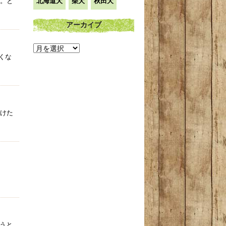
。と
北海道犬
柴犬
秋田犬
アーカイブ
ア
くな
ー
カ
イ
ブ
けた
うと