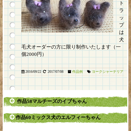
ト
ラ
ッ
プ
は
犬
毛犬オーダーの方に限り制作いたします（一
個2000円）
2016/09/22
2017/07/08
作品例
ヨークシャーテリア
作品58マルチーズのイブちゃん
作品60ミックス犬のエルフィーちゃん