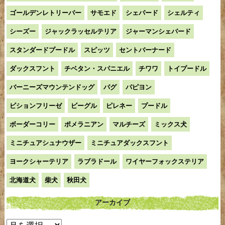
ゴールデンレトリーバー
サモエド
シェパード
シェルティ
シーズー
ジャックラッセルテリア
ジャーマンシェパード
スタンダードプードル
スピッツ
セントバーナード
ダックスフント
チベタン・スパニエル
チワワ
トイプードル
バーニーズマウンテンドッグ
パグ
パピヨン
ビションフリーゼ
ビーグル
ピレネー
プードル
ボーダーコリー
ポメラニアン
マルチーズ
ミックス犬
ミニチュアシュナウザー
ミニチュアダックスフント
ヨークシャーテリア
ラブラドール
ワイヤーフォックステリア
北海道犬
柴犬
秋田犬
アーカイブ
ア