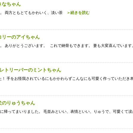
きなちゃん
。 両方ともとてもかわいく、淡い茶
＞続きを読む
ーコリーのアイちゃん
。 ありがとうございます。 これで納骨もできます。 妻も大変喜んでいます
ンレトリーバーのミントちゃん
！ 手をお怪我されているにもかかわらずこんなにも可愛く作っていただき
ス犬のりゅうちゃん
に帰ってまいりました。 毛並みといい、表情といい、りゅうで、可愛くて涙