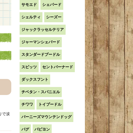
サモエド
シェパード
シェルティ
シーズー
ジャックラッセルテリア
ジャーマンシェパード
スタンダードプードル
スピッツ
セントバーナード
ダックスフント
チベタン・スパニエル
チワワ
トイプードル
りで涙
バーニーズマウンテンドッグ
パグ
パピヨン