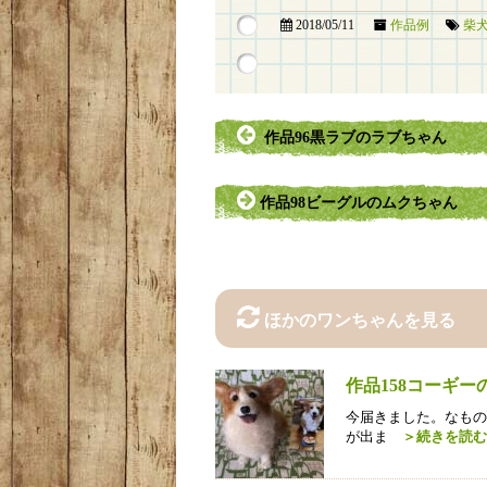
2018/05/11
作品例
柴
作品96黒ラブのラブちゃん
作品98ビーグルのムクちゃん
ほかのワンちゃんを見る
作品158コーギー
今届きました。なもの
が出ま
＞続きを読む