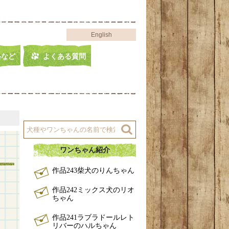
English
格など
よくある質問
ワンちゃん紹介
作品243柴犬のりんちゃん
作品242ミックス犬のリオ
ちゃん
作品241ラブラドールレト
リバーのハルちゃん