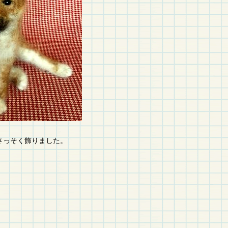
さっそく飾りました。