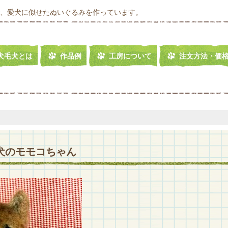
、愛犬に似せたぬいぐるみを作っています。
犬毛犬とは
作品例
工房について
注文方法・価
柴犬のモモコちゃん