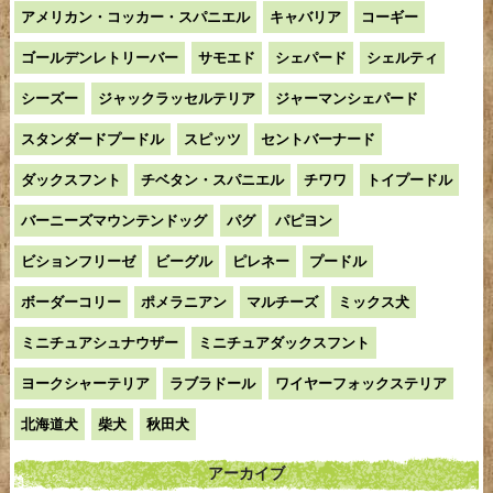
アメリカン・コッカー・スパニエル
キャバリア
コーギー
ゴールデンレトリーバー
サモエド
シェパード
シェルティ
シーズー
ジャックラッセルテリア
ジャーマンシェパード
スタンダードプードル
スピッツ
セントバーナード
ダックスフント
チベタン・スパニエル
チワワ
トイプードル
バーニーズマウンテンドッグ
パグ
パピヨン
ビションフリーゼ
ビーグル
ピレネー
プードル
ボーダーコリー
ポメラニアン
マルチーズ
ミックス犬
ミニチュアシュナウザー
ミニチュアダックスフント
ヨークシャーテリア
ラブラドール
ワイヤーフォックステリア
北海道犬
柴犬
秋田犬
アーカイブ