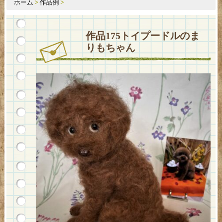
ホーム
>
作品例
>
作品175トイプードルのま
りもちゃん