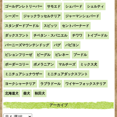
ゴールデンレトリーバー
サモエド
シェパード
シェルティ
シーズー
ジャックラッセルテリア
ジャーマンシェパード
スタンダードプードル
スピッツ
セントバーナード
ダックスフント
チベタン・スパニエル
チワワ
トイプードル
バーニーズマウンテンドッグ
パグ
パピヨン
ビションフリーゼ
ビーグル
ピレネー
プードル
ボーダーコリー
ポメラニアン
マルチーズ
ミックス犬
ミニチュアシュナウザー
ミニチュアダックスフント
ヨークシャーテリア
ラブラドール
ワイヤーフォックステリア
北海道犬
柴犬
秋田犬
アーカイブ
ア