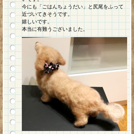
今にも「ごはんちょうだい」と尻尾をふって
近づいてきそうです。
嬉しいです。
本当に有難うございました。