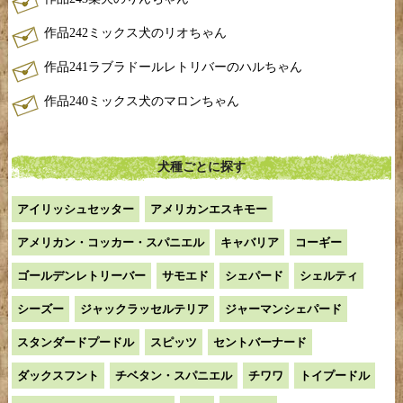
作品242ミックス犬のリオちゃん
作品241ラブラドールレトリバーのハルちゃん
作品240ミックス犬のマロンちゃん
犬種ごとに探す
アイリッシュセッター
アメリカンエスキモー
アメリカン・コッカー・スパニエル
キャバリア
コーギー
ゴールデンレトリーバー
サモエド
シェパード
シェルティ
シーズー
ジャックラッセルテリア
ジャーマンシェパード
スタンダードプードル
スピッツ
セントバーナード
ダックスフント
チベタン・スパニエル
チワワ
トイプードル