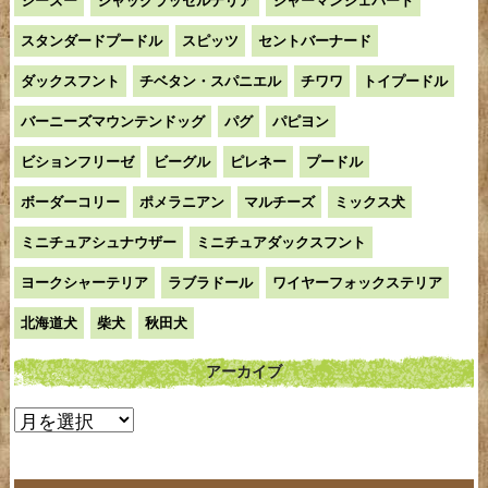
シーズー
ジャックラッセルテリア
ジャーマンシェパード
スタンダードプードル
スピッツ
セントバーナード
ダックスフント
チベタン・スパニエル
チワワ
トイプードル
バーニーズマウンテンドッグ
パグ
パピヨン
ビションフリーゼ
ビーグル
ピレネー
プードル
ボーダーコリー
ポメラニアン
マルチーズ
ミックス犬
ミニチュアシュナウザー
ミニチュアダックスフント
ヨークシャーテリア
ラブラドール
ワイヤーフォックステリア
北海道犬
柴犬
秋田犬
アーカイブ
ア
ー
カ