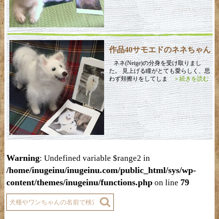
作品40サモエドのネネちゃん
ネネ(Neige)の分身を受け取りまし
た。 見上げる瞳がとても愛らしく、思
わず頬擦りをしてしま
＞続きを読む
Warning
: Undefined variable $range2 in
/home/inugeinu/inugeinu.com/public_html/sys/wp-
content/themes/inugeinu/functions.php
79
on line