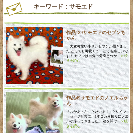
キーワード：サモエド
作品189サモエドのセブンち
ゃん
大変可愛い小さいセブンが届きまし
た とっても可愛くて、とても嬉しいで
す！ セブンは自分の分身と分か
＞続
きを読む
作品49サモエドのノエルちゃ
ん
「おかあさん、ただいま！」というメ
ッセージと共に、1年２カ月振りにノエ
ルが帰ってきました。 箱を開け
＞続
きを読む