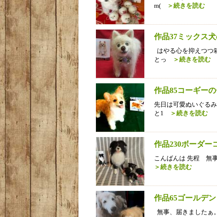
m(
＞続きを読む
作品37ミックス
はやる心を抑えつつ
とっ
＞続きを読む
作品85コーギー
先日は可愛ぬいぐるみ
と1
＞続きを読む
作品230ボーダ
こんばんは 先程 無
＞続きを読む
作品65ゴールデ
無事、届きましたぁ。