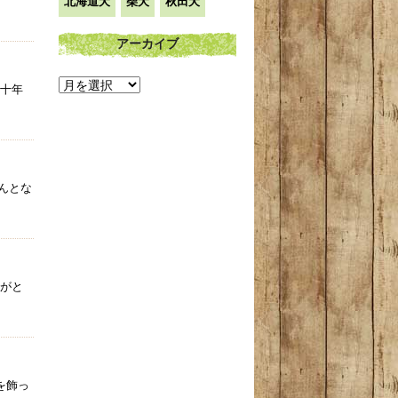
北海道犬
柴犬
秋田犬
アーカイブ
ア
二十年
ー
カ
イ
んとな
ブ
りがと
を飾っ