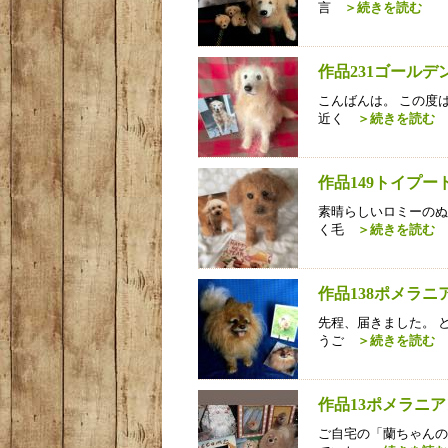
言
＞続きを読む
作品231ゴール
こんばんは。 この度
近く
＞続きを読む
作品149トイプ
素晴らしいロミーのぬ
く毛
＞続きを読む
作品138ポメラ
先程、届きました。 
うご
＞続きを読む
作品13ポメラニ
ご自宅の「蘭ちゃんの