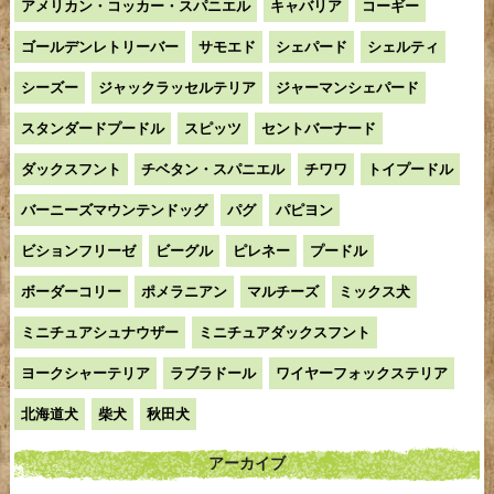
アメリカン・コッカー・スパニエル
キャバリア
コーギー
ゴールデンレトリーバー
サモエド
シェパード
シェルティ
シーズー
ジャックラッセルテリア
ジャーマンシェパード
スタンダードプードル
スピッツ
セントバーナード
ダックスフント
チベタン・スパニエル
チワワ
トイプードル
バーニーズマウンテンドッグ
パグ
パピヨン
ビションフリーゼ
ビーグル
ピレネー
プードル
ボーダーコリー
ポメラニアン
マルチーズ
ミックス犬
ミニチュアシュナウザー
ミニチュアダックスフント
ヨークシャーテリア
ラブラドール
ワイヤーフォックステリア
北海道犬
柴犬
秋田犬
アーカイブ