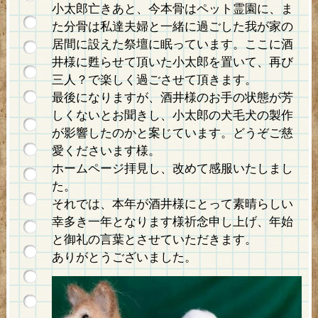
小太郎亡きあと、今本骨はペット霊園に、ま
た分骨は私達夫婦と一緒に過ごした我が家の
居間に設えた祭壇に眠っています。ここに酒
井様に甦らせて頂いた小太郎を置いて、再び
三人？で楽しく過ごさせて頂きます。
最後になりますが、酒井様のお手の状態が芳
しくないとお聞きし、小太郎の犬毛犬の製作
が影響したのかと案じています。どうぞご慈
愛くださいます様。
ホームページ拝見し、改めて感服いたしまし
た。
それでは、本年が酒井様にとって素晴らしい
幸多き一年となります様祈念申し上げ、年始
と御礼の言葉とさせていただきます。
ありがとうございました。