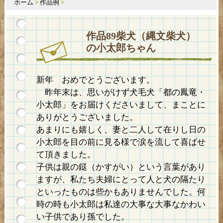
ホーム
>
作品例
>
作品89柴犬（縄文柴犬）
の小太郎ちゃん
新年 おめでとうございます。
昨年末は、思いがけず犬毛犬「都の鳳竜・
小太郎」をお届けくださいまして、まことに
ありがとうございました。
あまりにも嬉しく、妻と二人して在りし日の
小太郎を目の前に見る様で涙を流して喜ばせ
て頂きました。
子供は親の鎹（かすがい）という言葉があり
ますが、私たち夫婦にとって人と犬の隔たり
といったものは些かもありませんでした。何
時の時も小太郎は私達の大事な大事なかわい
い子供であり孫でした。