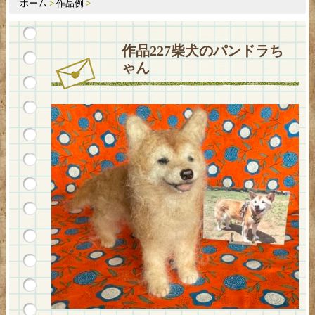
ホーム
>
作品例
>
作品227柴犬のパンドラち
ゃん